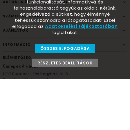
funkcionalitását, informatívvá és
AKTUÁLIS ÜNNEPEK, ALKALMAK
felhasználóbaráttá tegyük az oldalt. Kérünk,
engedélyezd a sütiket, hogy élménnyé
SZÁMOS SZÜLINAP
tehessük számodra a látogatásodat! Ezzel
elfogadod az
Adatkezelési tájékoztatóban
AJÁNLATOK
foglaltakat.
INFORMÁCIÓ
ÖSSZES ELFOGADÁSA
ELÉRHETŐSÉG
RÉSZLETES BEÁLLÍTÁSOK
Ünnepek Áruháza
1037
Budapest,
Fehéregyházi út 15.
Személyes átvételi pont
NYITVATARTÁS
Kedd - Péntek: 10:00 - 18:00
Szombat: 9:00 - 14:00
Hétfő, vasárnap: ZÁRVA
+36 30 984 6955