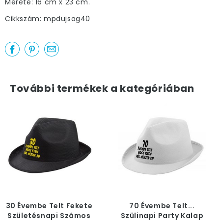
Mérete: 16 cm x 23 cm.
Cikkszám: mpdujsag40
További termékek a kategóriában
30 Évembe Telt Fekete
70 Évembe Telt...
Születésnapi Számos
Szülinapi Party Kalap