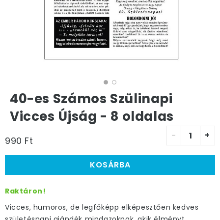
40-es Számos Szülinapi
Vicces Újság - 8 oldalas
-
+
990 Ft
KOSÁRBA
Raktáron!
Vicces, humoros, de legfőképp elképesztően kedves
születésnapi ajándék mindazoknak, akik élményt,