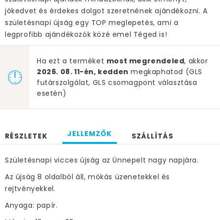
jókedvet és érdekes dolgot szeretnének ajándékozni. A
születésnapi újság egy TOP meglepetés, ami a
legprofibb ajándékozók közé emel Téged is!
Ha ezt a terméket
most megrendeled
, akkor
2026. 08. 11-én, kedden
megkaphatod (GLS
futárszolgálat, GLS csomagpont választása
esetén)
JELLEMZŐK
RÉSZLETEK
SZÁLLÍTÁS
Születésnapi vicces újság az Ünnepelt nagy napjára.
Az újság 8 oldalból áll, mókás üzenetekkel és
rejtvényekkel.
Anyaga: papír.