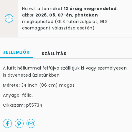
Ha ezt a terméket
12 óráig megrendeled
,
akkor
2026. 08. 07-én, pénteken
megkaphatod (GLS futárszolgálat, GLS
csomagpont választása esetén)
JELLEMZŐK
SZÁLLÍTÁS
A lufit héliummal felfújva szállítjuk ki vagy személyesen
is átveheted üzletünkben.
Mérete: 34 inch (86 cm) magas.
Anyaga: fólia.
Cikkszám: p55734