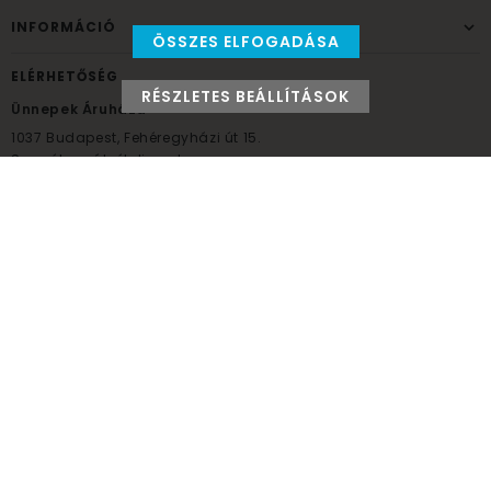
INFORMÁCIÓ
ÖSSZES ELFOGADÁSA
ELÉRHETŐSÉG
RÉSZLETES BEÁLLÍTÁSOK
Ünnepek Áruháza
1037
Budapest,
Fehéregyházi út 15.
Személyes átvételi pont
NYITVATARTÁS
Kedd - Péntek: 10:00 - 18:00
Szombat: 9:00 - 14:00
Hétfő, vasárnap: ZÁRVA
+36 30 984 6955
unnepekaruhaza@bwh.hu
UnnepekAruhaza
Ünnepek Áruháza © a partikellék specialista