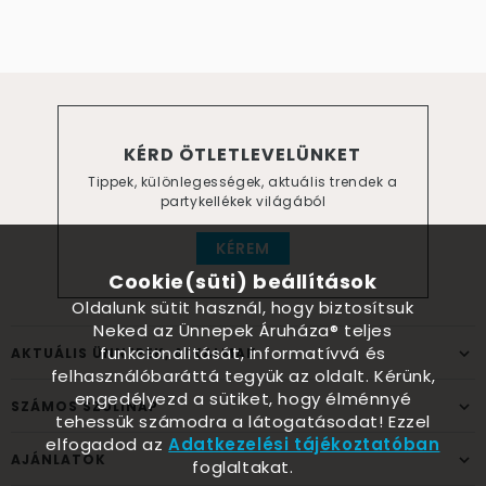
KÉRD ÖTLETLEVELÜNKET
Tippek, különlegességek, aktuális trendek a
partykellékek világából
KÉREM
Cookie(süti) beállítások
Oldalunk sütit használ, hogy biztosítsuk
Neked az Ünnepek Áruháza® teljes
funkcionalitását, informatívvá és
AKTUÁLIS ÜNNEPEK, ALKALMAK
felhasználóbaráttá tegyük az oldalt. Kérünk,
engedélyezd a sütiket, hogy élménnyé
SZÁMOS SZÜLINAP
tehessük számodra a látogatásodat! Ezzel
elfogadod az
Adatkezelési tájékoztatóban
AJÁNLATOK
foglaltakat.