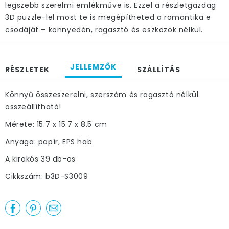
legszebb szerelmi emlékműve is. Ezzel a részletgazdag
3D puzzle-lel most te is megépítheted a romantika e
csodáját – könnyedén, ragasztó és eszközök nélkül.
JELLEMZŐK
RÉSZLETEK
SZÁLLÍTÁS
Könnyű összeszerelni, szerszám és ragasztó nélkül
összeállítható!
Mérete: 15.7 x 15.7 x 8.5 cm
Anyaga: papír, EPS hab
A kirakós 39 db-os
Cikkszám: b3D-S3009