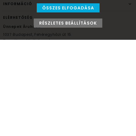
INFORMÁCIÓ
ÖSSZES ELFOGADÁSA
ELÉRHETŐSÉG
RÉSZLETES BEÁLLÍTÁSOK
Ünnepek Áruháza
1037
Budapest,
Fehéregyházi út 15.
Személyes átvételi pont
NYITVATARTÁS
Kedd - Péntek: 10:00 - 18:00
Szombat: 9:00 - 14:00
Hétfő, vasárnap: ZÁRVA
+36 30 984 6955
unnepekaruhaza@bwh.hu
UnnepekAruhaza
Ünnepek Áruháza © a partikellék specialista