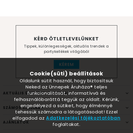
KÉRD ÖTLETLEVELÜNKET
Tippek, különlegességek, aktuális trendek a
partykellékek világából
KÉREM
Cookie(süti) beállítások
Oldalunk sütit használ, hogy biztosítsuk
Neked az Ünnepek Áruháza® teljes
funkcionalitását, informatívvá és
AKTUÁLIS ÜNNEPEK, ALKALMAK
felhasználóbaráttá tegyük az oldalt. Kérünk,
engedélyezd a sütiket, hogy élménnyé
SZÁMOS SZÜLINAP
tehessük számodra a látogatásodat! Ezzel
elfogadod az
Adatkezelési tájékoztatóban
AJÁNLATOK
foglaltakat.