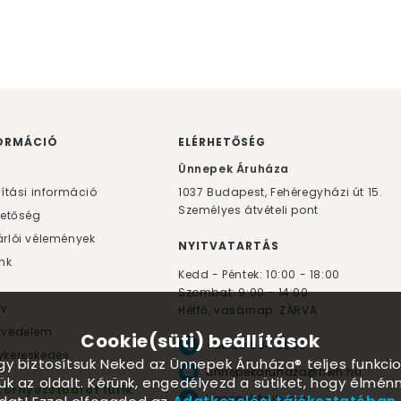
ORMÁCIÓ
ELÉRHETŐSÉG
F
Ünnepek Áruháza
lítási információ
1037
Budapest,
Fehéregyházi út 15.
Személyes átvételi pont
hetőség
rlói vélemények
NYITVATARTÁS
nk
Kedd - Péntek: 10:00 - 18:00
Szombat: 9:00 - 14:00
yv
Hétfő, vasárnap: ZÁRVA
tvédelem
Cookie(süti) beállítások
+36 30 984 6955
kereskedés
ogy biztosítsuk Neked az Ünnepek Áruháza® teljes funkcio
unnepekaruhaza@bwh.hu
ük az oldalt. Kérünk, engedélyezd a sütiket, hogy élmé
Környezetbarát lufik
UnnepekAruhaza