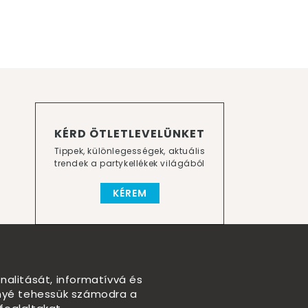
KÉRD ÖTLETLEVELÜNKET
Tippek, különlegességek, aktuális
trendek a partykellékek világából
KÉREM
nalitását, informatívvá és
nnyé tehessük számodra a