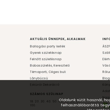
AKTUÁLIS ÜNNEPEK, ALKALMAK
INF
Ballagási party kellék
ÁSZ
Gyerek születésnap
Szál
Felnőtt születésnap
Elér
Babaszületés, Keresztelő
Vásá
Témaparti, Céges buli
Rólu
Lánybúcsú
Blog
Esküvői Dekoráció
Kön
Ada
SZÁMOS SZÜLINAP
Nagy
Oldalunk sütit használ, h
18.
20.
30.
40.
50.
60.
70.
80.
90.
felhasználóbaráttá tegy
100.