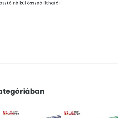
sztó nélkül összeállítható!
ategóriában