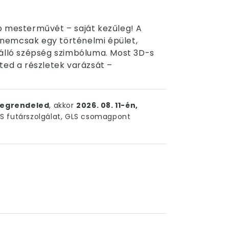
b mesterművét – saját kezűleg! A
nemcsak egy történelmi épület,
tálló szépség szimbóluma. Most 3D-s
ted a részletek varázsát –
egrendeled
, akkor
2026. 08. 11-én,
 futárszolgálat, GLS csomagpont