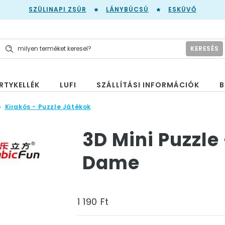
SZÜLINAPI ZSÚR
LÁNYBÚCSÚ
ESKÜVŐ
KERESÉS
RTYKELLÉK
LUFI
SZÁLLÍTÁSI INFORMÁCIÓK
B
Kirakós - Puzzle Játékok
3D Mini Puzzle 
Dame
1 190 Ft