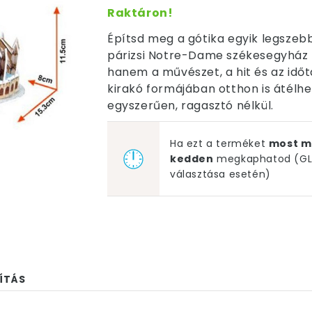
Raktáron!
Építsd meg a gótika egyik legszeb
párizsi Notre-Dame székesegyház 
hanem a művészet, a hit és az idő
kirakó formájában otthon is átélhe
egyszerűen, ragasztó nélkül.
Ha ezt a terméket
most m
kedden
megkaphatod (GLS
választása esetén)
ÍTÁS