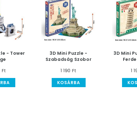
zle - Tower
3D Mini Puzzle -
3D Mini Pu
dge
Szabadság Szobor
Ferde
0 Ft
1 190 Ft
1 1
RBA
KOSÁRBA
KO