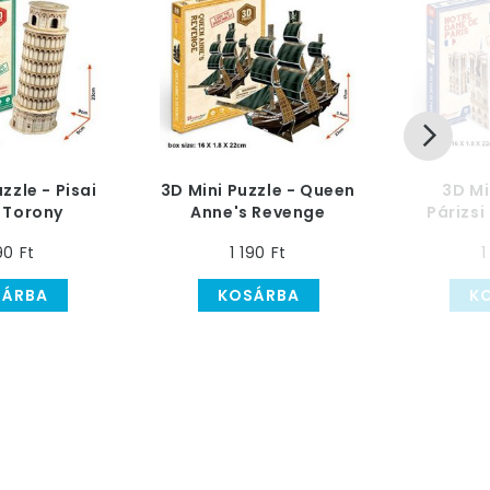
zzle - Pisai
3D Mini Puzzle - Queen
3D Mi
 Torony
Anne's Revenge
Párizs
Kalózhajó
90 Ft
1 190 Ft
1
SÁRBA
KOSÁRBA
K