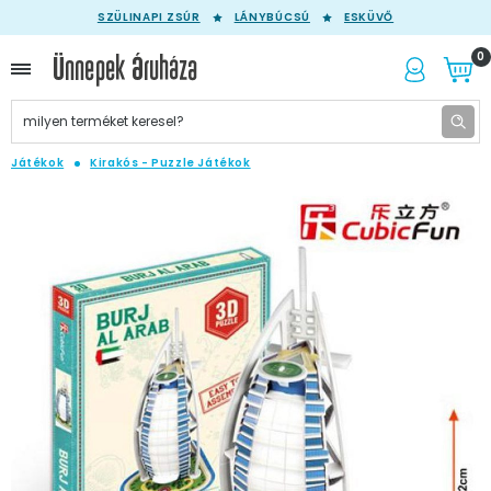
SZÜLINAPI ZSÚR
LÁNYBÚCSÚ
ESKÜVŐ
0
Játékok
Kirakós - Puzzle Játékok