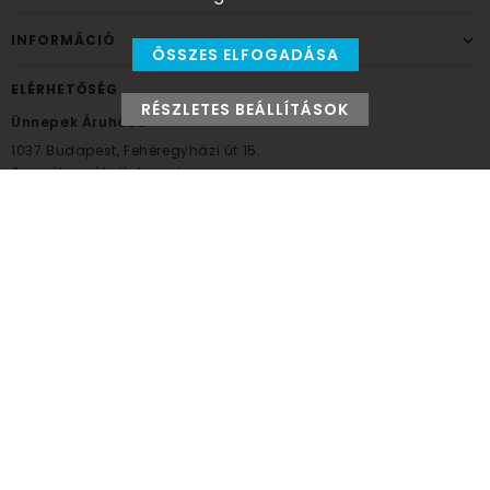
INFORMÁCIÓ
ÖSSZES ELFOGADÁSA
ELÉRHETŐSÉG
RÉSZLETES BEÁLLÍTÁSOK
Ünnepek Áruháza
1037
Budapest,
Fehéregyházi út 15.
Személyes átvételi pont
NYITVATARTÁS
Kedd - Péntek: 10:00 - 18:00
Szombat: 9:00 - 14:00
Hétfő, vasárnap: ZÁRVA
+36 30 984 6955
unnepekaruhaza@bwh.hu
UnnepekAruhaza
Ünnepek Áruháza © a partikellék specialista