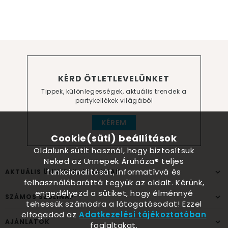
KÉRD ÖTLETLEVELÜNKET
Tippek, különlegességek, aktuális trendek a
partykellékek világából
KÉREM
Cookie(süti) beállítások
Oldalunk sütit használ, hogy biztosítsuk
Neked az Ünnepek Áruháza® teljes
funkcionalitását, informatívvá és
AKTUÁLIS ÜNNEPEK, ALKALMAK
felhasználóbaráttá tegyük az oldalt. Kérünk,
engedélyezd a sütiket, hogy élménnyé
SZÁMOS SZÜLINAP
tehessük számodra a látogatásodat! Ezzel
elfogadod az
Adatkezelési tájékoztatóban
AJÁNLATOK
foglaltakat.