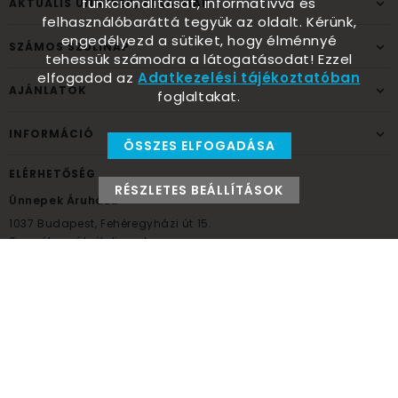
funkcionalitását, informatívvá és
AKTUÁLIS ÜNNEPEK, ALKALMAK
felhasználóbaráttá tegyük az oldalt. Kérünk,
engedélyezd a sütiket, hogy élménnyé
SZÁMOS SZÜLINAP
tehessük számodra a látogatásodat! Ezzel
elfogadod az
Adatkezelési tájékoztatóban
AJÁNLATOK
foglaltakat.
INFORMÁCIÓ
ÖSSZES ELFOGADÁSA
ELÉRHETŐSÉG
RÉSZLETES BEÁLLÍTÁSOK
Ünnepek Áruháza
1037
Budapest,
Fehéregyházi út 15.
Személyes átvételi pont
NYITVATARTÁS
Kedd - Péntek: 10:00 - 18:00
Szombat: 9:00 - 14:00
Hétfő, vasárnap: ZÁRVA
+36 30 984 6955