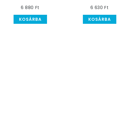
Héliumos Fólia Lufi, 86
4-es Héliumos Lufi, 86
6 880 Ft
6 630 Ft
cm
cm
KOSÁRBA
KOSÁRBA