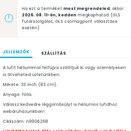
Ha ezt a terméket
most megrendeled
, akkor
2026. 08. 11-én, kedden
megkaphatod (GLS
futárszolgálat, GLS csomagpont választása
esetén)
JELLEMZŐK
SZÁLLÍTÁS
A lufit héliummal felfújva szállítjuk ki vagy személyesen
is átveheted üzletünkben.
Mérete: 33 inch (83 cm).
Anyaga: fólia.
Válassz kedvedre léggömbsúlyt is héliumos lufidhoz
webáruházunkban!
Cikkszám: n9906268