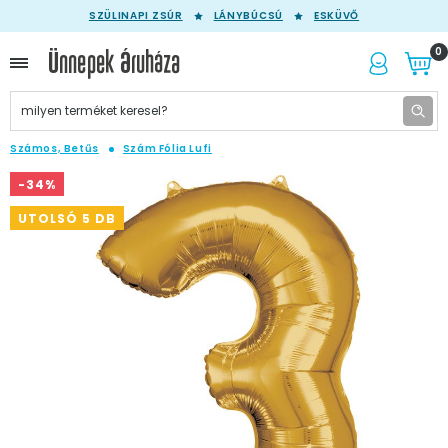
SZÜLINAPI ZSÚR
LÁNYBÚCSÚ
ESKÜVŐ
0
Számos, Betűs
Szám Fólia Lufi
-34%
UTOLSÓ 5 DB