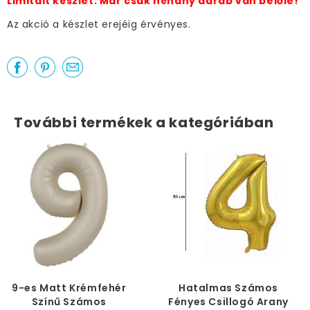
Limitált készlet. Már csak néhány darab van belőle!
Az akció a készlet erejéig érvényes.
További termékek a kategóriában
9-es Matt Krémfehér
Hatalmas Számos
Színű Számos
Fényes Csillogó Arany