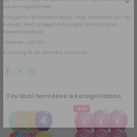
×
pálcára rögzíthetőek.
A léggömb felfújásához kérjük, hogy használjon lufi fújó
pumpát, mert a léggömbök szájjal történő fújása
balesetveszélyes!
Cikkszám: q45452
Az első
A csomag 25 db terméket tartalmaz.
vásárlásodhoz
szeretnénk
kedveskedni egy
10%-os
kuponnal.
További termékek a kategóriában
-84%
Kérem a kupont »