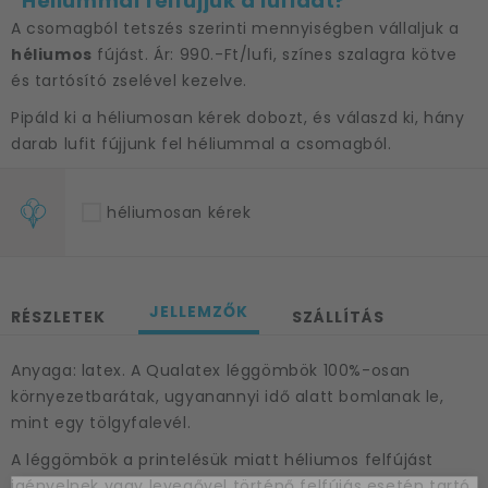
Héliummal felfújjuk a lufidat?
A csomagból tetszés szerinti mennyiségben vállaljuk a
héliumos
fújást. Ár: 990.-Ft/lufi, színes szalagra kötve
és tartósító zselével kezelve.
Pipáld ki a héliumosan kérek dobozt, és válaszd ki, hány
darab lufit fújjunk fel héliummal a csomagból.
héliumosan kérek
JELLEMZŐK
RÉSZLETEK
SZÁLLÍTÁS
Anyaga: latex. A Qualatex léggömbök 100%-osan
környezetbarátak, ugyanannyi idő alatt bomlanak le,
mint egy tölgyfalevél.
A léggömbök a printelésük miatt héliumos felfújást
igényelnek vagy levegővel történő felfújás esetén tartó