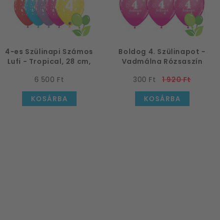
4-es Szülinapi Számos
Boldog 4. Szülinapot -
Lufi - Tropical, 28 cm,
Vadmálna Rózsaszín
25 db
Szülinapi Latex Lufi
6 500 Ft
300 Ft
1 920 Ft
KOSÁRBA
KOSÁRBA