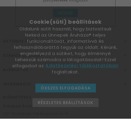
partykellékek világából
KÉREM
Cookie(süti) beállítások
Oldalunk sütit használ, hogy biztosítsuk
Neked az Ünnepek Áruháza® teljes
funkcionalitását, informatívvá és
AKTUÁLIS ÜNNEPEK, ALKALMAK
felhasználóbaráttá tegyük az oldalt. Kérünk,
engedélyezd a sütiket, hogy élménnyé
SZÁMOS SZÜLINAP
tehessük számodra a látogatásodat! Ezzel
elfogadod az
Adatkezelési tájékoztatóban
AJÁNLATOK
foglaltakat.
INFORMÁCIÓ
ÖSSZES ELFOGADÁSA
ELÉRHETŐSÉG
RÉSZLETES BEÁLLÍTÁSOK
Ünnepek Áruháza
1037
Budapest,
Fehéregyházi út 15.
Személyes átvételi pont