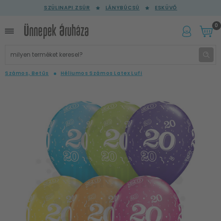
SZÜLINAPI ZSÚR
LÁNYBÚCSÚ
ESKÜVŐ
0
Számos, Betűs
Héliumos Számos Latex Lufi