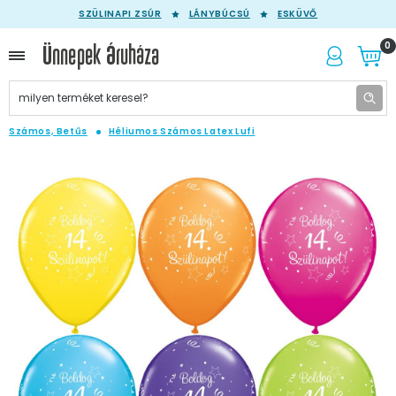
SZÜLINAPI ZSÚR
LÁNYBÚCSÚ
ESKÜVŐ
0
Számos, Betűs
Héliumos Számos Latex Lufi