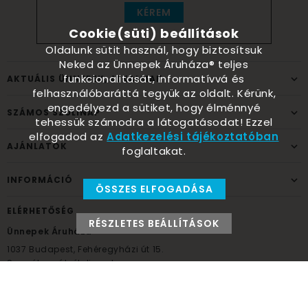
KÉREM
Cookie(süti) beállítások
Oldalunk sütit használ, hogy biztosítsuk
Neked az Ünnepek Áruháza® teljes
funkcionalitását, informatívvá és
AKTUÁLIS ÜNNEPEK, ALKALMAK
felhasználóbaráttá tegyük az oldalt. Kérünk,
engedélyezd a sütiket, hogy élménnyé
SZÁMOS SZÜLINAP
tehessük számodra a látogatásodat! Ezzel
elfogadod az
Adatkezelési tájékoztatóban
AJÁNLATOK
foglaltakat.
INFORMÁCIÓ
ÖSSZES ELFOGADÁSA
ELÉRHETŐSÉG
RÉSZLETES BEÁLLÍTÁSOK
Ünnepek Áruháza
1037
Budapest,
Fehéregyházi út 15.
Személyes átvételi pont
NYITVATARTÁS