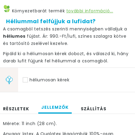
Környezetbarát termék
további információ...
Héliummal felfújjuk a lufidat?
A csomagból tetszés szerinti mennyiségben vállaljuk a
héliumos
fújást. Ár: 990.-Ft/lufi, színes szalagra kötve
és tartósító zselével kezelve.
Pipáld ki a héliumosan kérek dobozt, és válaszd ki, hány
darab lufit fújjunk fel héliummal a csomagból.
héliumosan kérek
JELLEMZŐK
RÉSZLETEK
SZÁLLÍTÁS
Mérete: 11 inch (28 cm).
Anyaga: latex. A Qualatex léggömbök 100%-osan