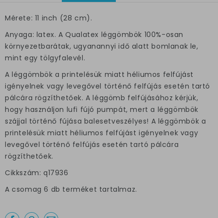
Mérete: 11 inch (28 cm).
Anyaga: latex. A Qualatex léggömbök 100%-osan
környezetbarátak, ugyanannyi idő alatt bomlanak le,
mint egy tölgyfalevél.
A léggömbök a printelésük miatt héliumos felfújást
igényelnek vagy levegővel történő felfújás esetén tartó
pálcára rögzíthetőek. A léggömb felfújásához kérjük,
hogy használjon lufi fújó pumpát, mert a léggömbök
szájjal történő fújása balesetveszélyes! A léggömbök a
printelésük miatt héliumos felfújást igényelnek vagy
levegővel történő felfújás esetén tartó pálcára
rögzíthetőek.
Cikkszám: q17936
A csomag 6 db terméket tartalmaz.