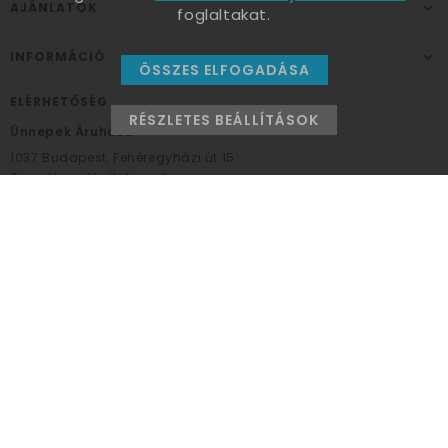
AJÁNLATOK
foglaltakat.
INFORMÁCIÓ
ÖSSZES ELFOGADÁSA
ELÉRHETŐSÉG
RÉSZLETES BEÁLLÍTÁSOK
Ünnepek Áruháza
1037
Budapest,
Fehéregyházi út 15.
Személyes átvételi pont
NYITVATARTÁS
Kedd - Péntek: 10:00 - 18:00
Szombat: 9:00 - 14:00
Hétfő, vasárnap: ZÁRVA
+36 30 984 6955
unnepekaruhaza@bwh.hu
UnnepekAruhaza