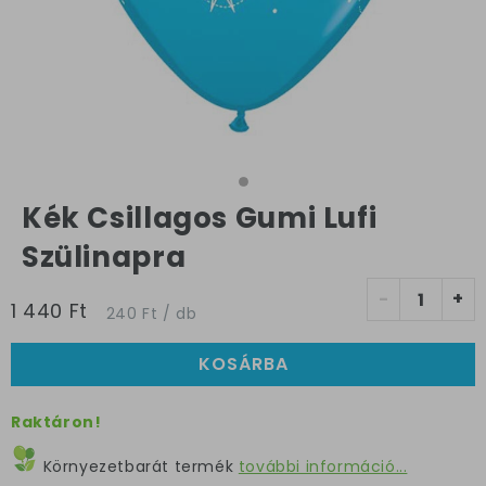
Kék Csillagos Gumi Lufi
Szülinapra
-
+
1 440 Ft
240 Ft / db
KOSÁRBA
Raktáron!
Környezetbarát termék
további információ...