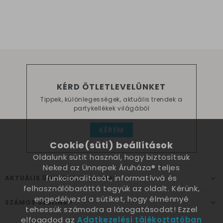
KÉRD ÖTLETLEVELÜNKET
Tippek, különlegességek, aktuális trendek a
partykellékek világából
KÉREM
Cookie(süti) beállítások
Oldalunk sütit használ, hogy biztosítsuk
Neked az Ünnepek Áruháza® teljes
funkcionalitását, informatívvá és
AKTUÁLIS ÜNNEPEK, ALKALMAK
felhasználóbaráttá tegyük az oldalt. Kérünk,
engedélyezd a sütiket, hogy élménnyé
SZÁMOS SZÜLINAP
tehessük számodra a látogatásodat! Ezzel
elfogadod az
Adatkezelési tájékoztatóban