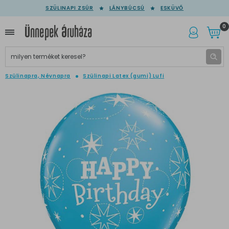
SZÜLINAPI ZSÚR
LÁNYBÚCSÚ
ESKÜVŐ
0
Szülinapra, Névnapra
Szülinapi Latex (gumi) Lufi