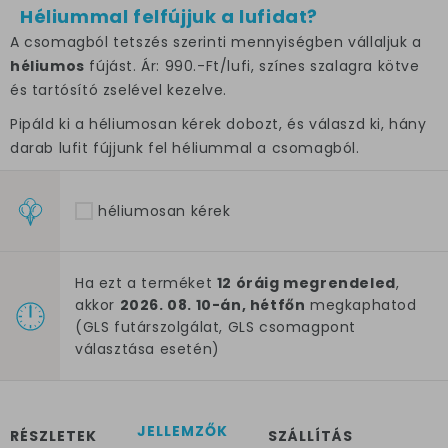
Héliummal felfújjuk a lufidat?
A csomagból tetszés szerinti mennyiségben vállaljuk a
héliumos
fújást. Ár: 990.-Ft/lufi, színes szalagra kötve
és tartósító zselével kezelve.
Pipáld ki a héliumosan kérek dobozt, és válaszd ki, hány
darab lufit fújjunk fel héliummal a csomagból.
héliumosan kérek
Ha ezt a terméket
12 óráig megrendeled
,
akkor
2026. 08. 10-án, hétfőn
megkaphatod
(GLS futárszolgálat, GLS csomagpont
választása esetén)
JELLEMZŐK
RÉSZLETEK
SZÁLLÍTÁS