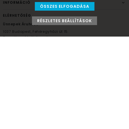
INFORMÁCIÓ
ÖSSZES ELFOGADÁSA
ELÉRHETŐSÉG
RÉSZLETES BEÁLLÍTÁSOK
Ünnepek Áruháza
1037
Budapest,
Fehéregyházi út 15.
Személyes átvételi pont
NYITVATARTÁS
Kedd - Péntek: 10:00 - 18:00
Szombat: 9:00 - 14:00
Hétfő, vasárnap: ZÁRVA
+36 30 984 6955
unnepekaruhaza@bwh.hu
UnnepekAruhaza
Ünnepek Áruháza © a partikellék specialista