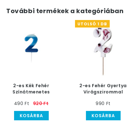
További termékek a kategóriában
UTOLSÓ 1 DB
2-es Kék Fehér
2-es Fehér Gyertya
Színátmenetes
Virágszirommal
Szülinapi
490 Ft
920 Ft
990 Ft
Számgyertya
KOSÁRBA
KOSÁRBA