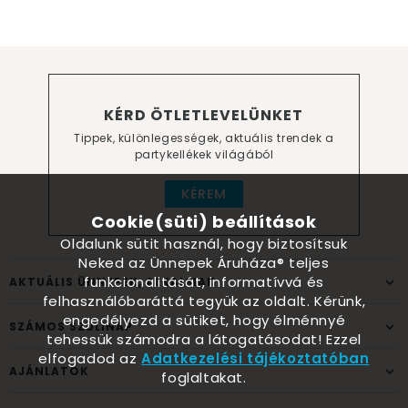
KÉRD ÖTLETLEVELÜNKET
Tippek, különlegességek, aktuális trendek a
partykellékek világából
KÉREM
Cookie(süti) beállítások
Oldalunk sütit használ, hogy biztosítsuk
Neked az Ünnepek Áruháza® teljes
funkcionalitását, informatívvá és
AKTUÁLIS ÜNNEPEK, ALKALMAK
felhasználóbaráttá tegyük az oldalt. Kérünk,
engedélyezd a sütiket, hogy élménnyé
SZÁMOS SZÜLINAP
tehessük számodra a látogatásodat! Ezzel
elfogadod az
Adatkezelési tájékoztatóban
AJÁNLATOK
foglaltakat.