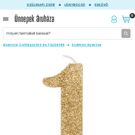
SZÜLINAPI ZSÚR
LÁNYBÚCSÚ
ESKÜVŐ
0
Gyertya, Csillagszóró és Tüzijáték
Számos Gyertya