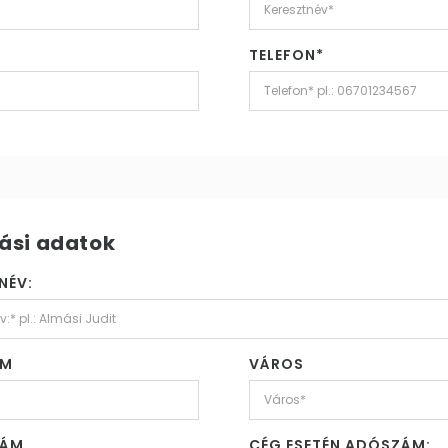
TELEFON*
ási adatok
NÉV:
ÁM
VÁROS
ZÁM
CÉG ESETÉN ADÓSZÁM: