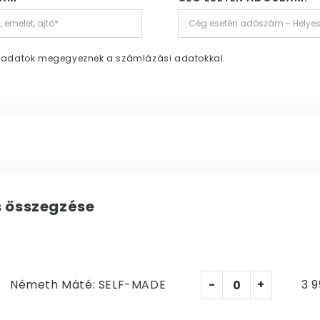
si adatok megegyeznek a számlázási adatokkal.
s összegzése
Németh Máté: SELF-MADE
-
+
3 