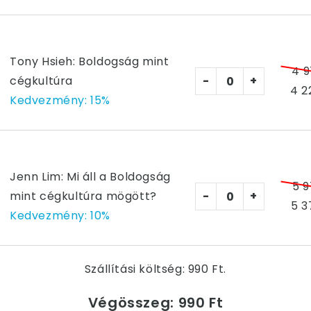
Tony Hsieh: Boldogság mint
4 9
cégkultúra
-
+
4 2
Kedvezmény: 15%
Jenn Lim: Mi áll a Boldogság
5 9
mint cégkultúra mögött?
-
+
5 3
Kedvezmény: 10%
Szállítási költség:
990 Ft.
Végösszeg:
990 Ft