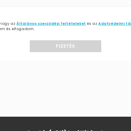
, hogy az
Általános szerződési feltételeket
és az
Adatvédelmi tá
em és elfogadom.
FIZETÉS