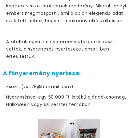
kaptunk vissza, ami remek eredmény. Sikerült annyi
embert megmozgatni, ami alapján elegendő adat
született ahhoz, hogy a tanulmány elkészülhessen.
LETÖLTÖM A TANULMÁNYT
A kitöltők egyúttal nyereményjátékban is részt
vettek, a szerencsés nyerteseket email-ben
értesítettük.
A főnyeremény nyertese:
Zsuzsi (zs…28@hotmail.com)
Nyereménye: egy 50 000 Ft értékű ajándékcsomag,
Halloween vagy szilveszter témában.