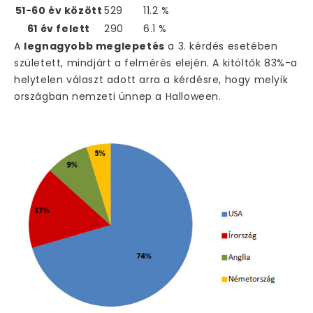
51-60 év között
529
11.2 %
61 év felett
290
6.1 %
A
legnagyobb meglepetés
a 3. kérdés esetében
született, mindjárt a felmérés elején. A kitöltők 83%-a
helytelen választ adott arra a kérdésre, hogy melyik
országban nemzeti ünnep a Halloween.