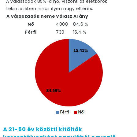
A válaszadók 85%-a nő, viszont az életkorok
tekintetében nincs ilyen nagy eltérés.
A válaszadók neme
Válasz
Arány
Nő
4008
84.6 %
Férfi
730
15.4 %
A 21-50 év közötti kitöltők