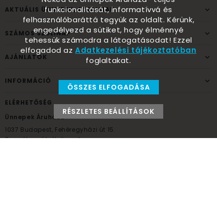
funkcionalitását, informatívvá és
AKTUÁLIS ÜNNEPEK, ALKALMAK
felhasználóbaráttá tegyük az oldalt. Kérünk,
engedélyezd a sütiket, hogy élménnyé
SZÁMOS SZÜLINAP
tehessük számodra a látogatásodat! Ezzel
elfogadod az
Adatkezelési tájékoztatóban
AJÁNLATOK
foglaltakat.
INFORMÁCIÓ
ÖSSZES ELFOGADÁSA
ELÉRHETŐSÉG
RÉSZLETES BEÁLLÍTÁSOK
Ünnepek Áruháza
1037
Budapest,
Fehéregyházi út 15.
Személyes átvételi pont
NYITVATARTÁS
Kedd - Péntek: 10:00 - 18:00
Szombat: 9:00 - 14:00
Hétfő, vasárnap: ZÁRVA
+36 30 984 6955