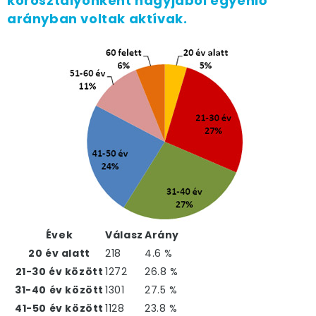
korosztályonként nagyjából egyenlő
arányban voltak aktívak.
Évek
Válasz
Arány
20 év alatt
218
4.6 %
21-30 év között
1272
26.8 %
31-40 év között
1301
27.5 %
41-50 év között
1128
23.8 %