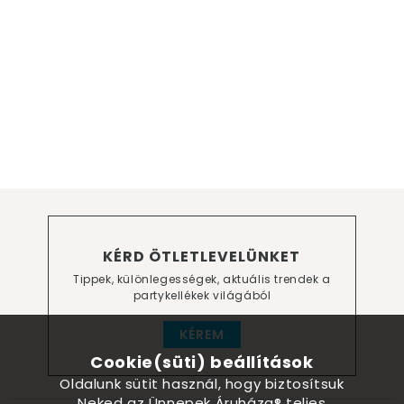
KÉRD ÖTLETLEVELÜNKET
Tippek, különlegességek, aktuális trendek a
partykellékek világából
KÉREM
Cookie(süti) beállítások
Oldalunk sütit használ, hogy biztosítsuk
Neked az Ünnepek Áruháza® teljes