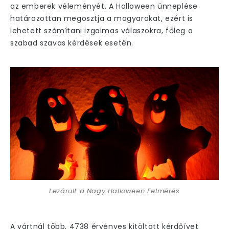
az emberek véleményét.
A Halloween ünneplése
határozottan megosztja a magyarokat,
ezért is
lehetett számítani izgalmas válaszokra, főleg a
szabad szavas kérdések esetén.
Lezárult a Nagy Halloween Felmérés
A vártnál több,
4738 érvényes kitöltött kérdőívet