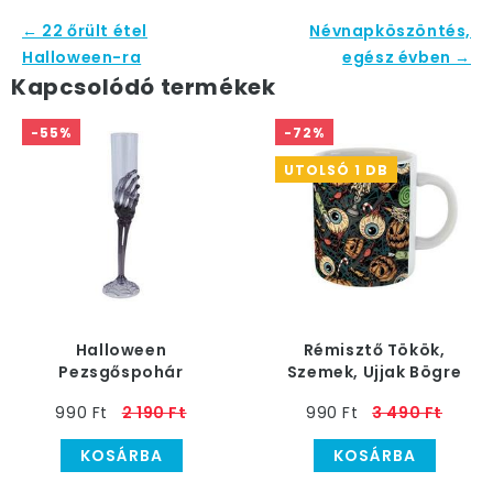
← 22 őrült étel
Névnapköszöntés,
Halloween-ra
egész évben →
Kapcsolódó termékek
-55%
-72%
UTOLSÓ 1 DB
Halloween
Rémisztő Tökök,
Pezsgőspohár
Szemek, Ujjak Bögre
Csontvázkéz Talppal
Halloween-re
990 Ft
2 190 Ft
990 Ft
3 490 Ft
KOSÁRBA
KOSÁRBA