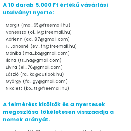
A 10 darab 5.000 Ft értékű vásárlási
utalványt nyerte:
Margit (ma…65@freemail.hu)
Vanessza (ol…iv@freemail.hu)
Adrienn (ad…87@gmail.com)
F. Jánosné (ev…fh@freemail.hu)
Mónika (ma…ka@gmail.com)
Ilona (tr…na@gmail.com)
Elvira (el…76@gmail.com)
László (ra…ka@outlook.hu)
György (fa…gy@gmail.com)
Nikolett (ko…tt@freemail.hu)
A felmérést kitöltők és a nyertesek
megoszlása tökéletesen visszaadja a
nemek arányát
.