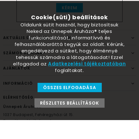
KÉREM
Cookie(süti) beállítások
Oldalunk sütit használ, hogy biztosítsuk
Neked az Ünnepek Áruháza® teljes
funkcionalitását, informatívvá és
AKTUÁLIS ÜNNEPEK, ALKALMAK
felhasználóbaráttá tegyük az oldalt. Kérünk,
engedélyezd a sütiket, hogy élménnyé
SZÁMOS SZÜLINAP
tehessük számodra a látogatásodat! Ezzel
elfogadod az
Adatkezelési tájékoztatóban
AJÁNLATOK
foglaltakat.
INFORMÁCIÓ
ÖSSZES ELFOGADÁSA
ELÉRHETŐSÉG
RÉSZLETES BEÁLLÍTÁSOK
Ünnepek Áruháza
1037
Budapest,
Fehéregyházi út 15.
Személyes átvételi pont
NYITVATARTÁS