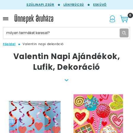
SZÜLINAPI ZSÚR
LÁNYBÚCSÚ
ESKÜVŐ
0
Főoldal
Valentin napi dekoráció
Valentin Napi Ajándékok,
Lufik, Dekoráció
Te is szeretnéd, ha az idei Bálint nap különlegesebb
lenne az eddigieknél? Nincs még ötleted, milyen apró
tárgyi ajándékkal fejezd ki a nagy napon a
legtitkosabb érzelmeid? Kedveskedj párodnak valami
különlegességgel, ünnepeljétek meg a szerelmeteket!
Ha dúl a l’amour
Ha hozzád is bekopogtatott a szerelem, és az idei
télbe valami bizsergető melegség költözött, akkor