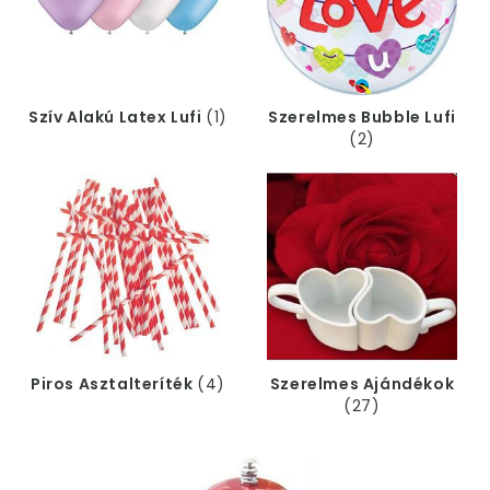
kínálatunkból, a Valentin napi ajándékok közül.
Szerezz be például pár Valentin napi lufit, aminél
nincs is
kedvesebb, ötletesebb romantikus
ajándék
, és dekoráld ki vele a lakást, majd nyiss meg
egy üveg bort és főzz mellé egy könnyű spagettit!
Szív Alakú Latex Lufi
(1)
Szerelmes Bubble Lufi
Olyan lesz ez az este, mintha egy aranyhal
(2)
teljesítette volna 3 ki nem mondott kívánságotok! A
többi rajtatok múlik…
Piros Asztalteríték
(4)
Szerelmes Ajándékok
(27)