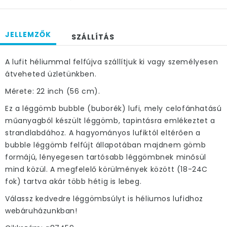
JELLEMZŐK
SZÁLLÍTÁS
A lufit héliummal felfújva szállítjuk ki vagy személyesen
átveheted üzletünkben.
Mérete: 22 inch (56 cm).
Ez a léggömb bubble (buborék) lufi, mely celofánhatású
műanyagból készült léggömb, tapintásra emlékeztet a
strandlabdához. A hagyományos lufiktól eltérően a
bubble léggömb felfújt állapotában majdnem gömb
formájú, lényegesen tartósabb léggömbnek minősül
mind közül. A megfelelő körülmények között (18-24C
fok) tartva akár több hétig is lebeg.
Válassz kedvedre léggömbsúlyt is héliumos lufidhoz
webáruházunkban!