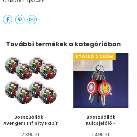
Cikkszám: q87459
További termékek a kategóriában
UTOLSÓ 2 CSOM
Bosszúállók -
Bosszúállók
Avengers Infinity Papír
Kulcsjelölő -
Parti Tányér - 20 cm, 8
Vasember és Amerika
2 390 Ft
1 490 Ft
db
Kapitánya