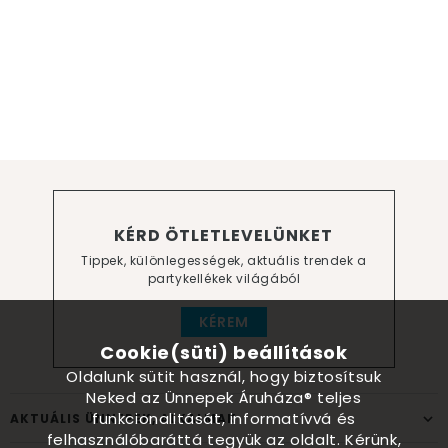
KÉRD ÖTLETLEVELÜNKET
Tippek, különlegességek, aktuális trendek a
partykellékek világából
KÉREM
Cookie(süti) beállítások
Oldalunk sütit használ, hogy biztosítsuk
Neked az Ünnepek Áruháza® teljes
funkcionalitását, informatívvá és
AKTUÁLIS ÜNNEPEK, ALKALMAK
felhasználóbaráttá tegyük az oldalt. Kérünk,