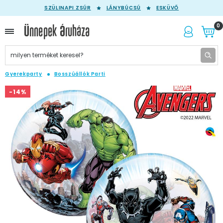
SZÜLINAPI ZSÚR
LÁNYBÚCSÚ
ESKÜVŐ
0
Gyerekparty
Bosszúállók Parti
-14%