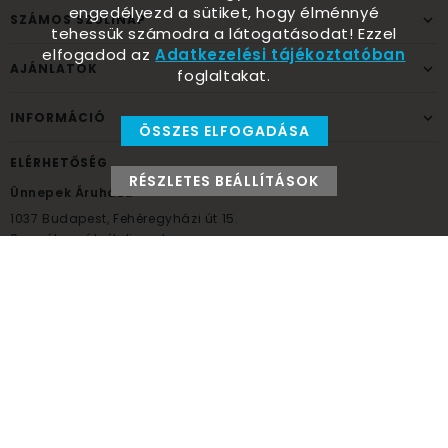
engedélyezd a sütiket, hogy élménnyé
SZÁMOS SZÜLINAP
tehessük számodra a látogatásodat! Ezzel
elfogadod az
Adatkezelési tájékoztatóban
AJÁNLATOK
foglaltakat.
INFORMÁCIÓ
ÖSSZES ELFOGADÁSA
ELÉRHETŐSÉG
RÉSZLETES BEÁLLÍTÁSOK
Ünnepek Áruháza
1037
Budapest,
Fehéregyházi út 15.
Személyes átvételi pont
NYITVATARTÁS
Kedd - Péntek: 10:00 - 18:00
Szombat: 9:00 - 14:00
Hétfő, vasárnap: ZÁRVA
+36 30 984 6955
unnepekaruhaza@bwh.hu