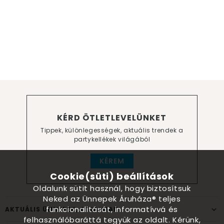
KÉRD ÖTLETLEVELÜNKET
Tippek, különlegességek, aktuális trendek a
partykellékek világából
KÉREM
Cookie(süti) beállítások
Oldalunk sütit használ, hogy biztosítsuk
Neked az Ünnepek Áruháza® teljes
funkcionalitását, informatívvá és
AKTUÁLIS ÜNNEPEK, ALKALMAK
felhasználóbaráttá tegyük az oldalt. Kérünk,