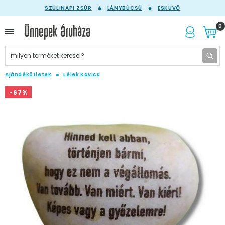
SZÜLINAPI ZSÚR
LÁNYBÚCSÚ
ESKÜVŐ
0
Ajándékötletek
Lélek Kavics
-67%