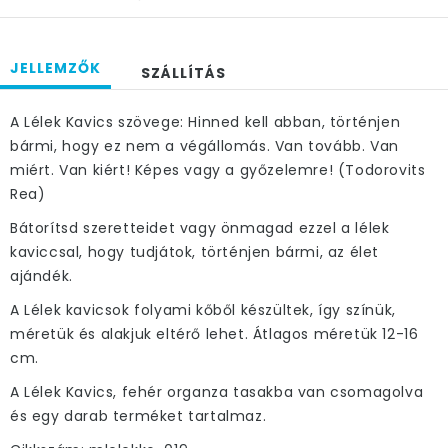
JELLEMZŐK
SZÁLLÍTÁS
A Lélek Kavics szövege: Hinned kell abban, történjen
bármi, hogy ez nem a végállomás. Van tovább. Van
miért. Van kiért! Képes vagy a győzelemre! (Todorovits
Rea)
Bátorítsd szeretteidet vagy önmagad ezzel a lélek
kaviccsal, hogy tudjátok, történjen bármi, az élet
ajándék.
A Lélek kavicsok folyami kőből készültek, így színük,
méretük és alakjuk eltérő lehet. Átlagos méretük 12-16
cm.
A Lélek Kavics, fehér organza tasakba van csomagolva
és egy darab terméket tartalmaz.