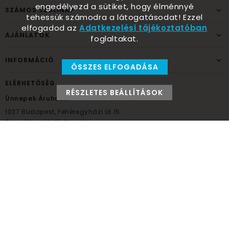
engedélyezd a sütiket, hogy élménnyé
SZÁMOS SZÜLINAP
tehessük számodra a látogatásodat! Ezzel
elfogadod az
Adatkezelési tájékoztatóban
AJÁNLATOK
foglaltakat.
INFORMÁCIÓ
ÖSSZES ELFOGADÁSA
ELÉRHETŐSÉG
RÉSZLETES BEÁLLÍTÁSOK
Ünnepek Áruháza
1037
Budapest,
Fehéregyházi út 15.
Személyes átvételi pont
NYITVATARTÁS
Kedd - Péntek: 10:00 - 18:00
Szombat: 9:00 - 14:00
Hétfő, vasárnap: ZÁRVA
+36 30 984 6955
unnepekaruhaza@bwh.hu