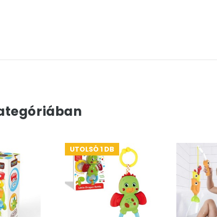
ategóriában
UTOLSÓ 1 DB