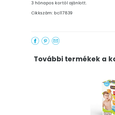
3 hónapos kortól ajánlott.
Cikkszám: bcl17839
További termékek a k