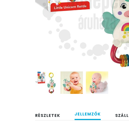
JELLEMZŐK
RÉSZLETEK
SZÁLL