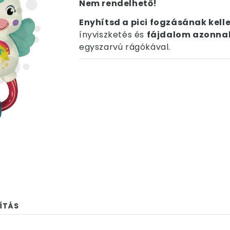
Nem rendelhető!
Enyhítsd a pici fogzásának kell
ínyviszketés és
fájdalom azonnal
egyszarvú rágókával.
ÍTÁS