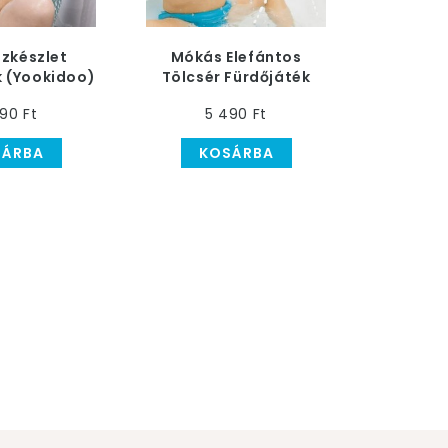
zkészlet
Mókás Elefántos
k (Yookidoo)
Tölcsér Fürdőjáték
(Yookidoo)
90 Ft
5 490 Ft
SÁRBA
KOSÁRBA