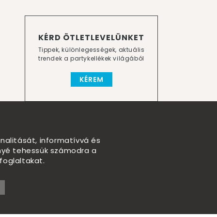
KÉRD ÖTLETLEVELÜNKET
Tippek, különlegességek, aktuális
trendek a partykellékek világából
KÉREM
nalitását, informatívvá és
nnyé tehessük számodra a
foglaltakat.