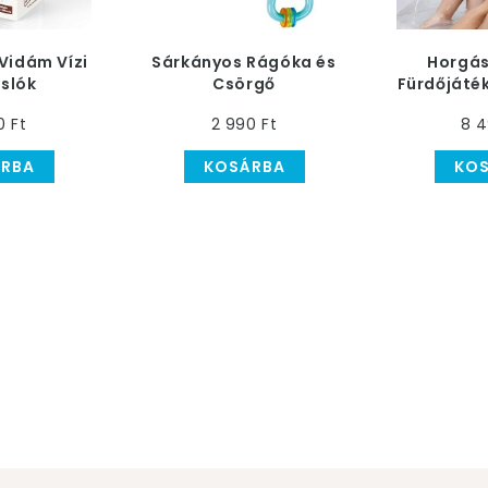
Vidám Vízi
Sárkányos Rágóka és
Horgás
slók
Csörgő
Fürdőjáté
ltögető
0 Ft
2 990 Ft
8 4
játék
RBA
KOSÁRBA
KO