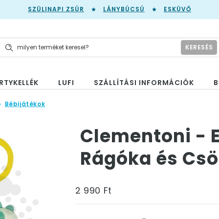
SZÜLINAPI ZSÚR
LÁNYBÚCSÚ
ESKÜVŐ
KERESÉS
RTYKELLÉK
LUFI
SZÁLLÍTÁSI INFORMÁCIÓK
B
Bébijátékok
Clementoni - 
Rágóka és Csö
2 990 Ft