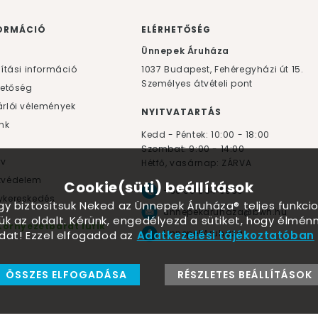
ORMÁCIÓ
ELÉRHETŐSÉG
F
Ünnepek Áruháza
lítási információ
1037
Budapest,
Fehéregyházi út 15.
Személyes átvételi pont
hetőség
rlói vélemények
NYITVATARTÁS
nk
Kedd - Péntek: 10:00 - 18:00
Szombat: 9:00 - 14:00
yv
Hétfő, vasárnap: ZÁRVA
tvédelem
Cookie(süti) beállítások
+36 30 984 6955
kereskedés
ogy biztosítsuk Neked az Ünnepek Áruháza® teljes funkcio
unnepekaruhaza@bwh.hu
ük az oldalt. Kérünk, engedélyezd a sütiket, hogy élmé
Környezetbarát lufik
UnnepekAruhaza
dat! Ezzel elfogadod az
Adatkezelési tájékoztatóban
ÖSSZES ELFOGADÁSA
RÉSZLETES BEÁLLÍTÁSOK