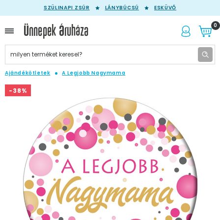
SZÜLINAPI ZSÚR
LÁNYBÚCSÚ
ESKÜVŐ
0
Ajándékötletek
A Legjobb Nagymama
-38%