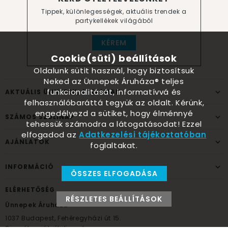
Tippek, különlegességek, aktuális trendek a
partykellékek világából
KÉREM
Cookie(süti) beállítások
Oldalunk sütit használ, hogy biztosítsuk
Neked az Ünnepek Áruháza® teljes
funkcionalitását, informatívvá és
AKTUÁLIS ÜNNEPEK, ALKALMAK
felhasználóbaráttá tegyük az oldalt. Kérünk,
engedélyezd a sütiket, hogy élménnyé
SZÁMOS SZÜLINAP
tehessük számodra a látogatásodat! Ezzel
elfogadod az
Adatkezelési tájékoztatóban
AJÁNLATOK
foglaltakat.
INFORMÁCIÓ
ÖSSZES ELFOGADÁSA
ELÉRHETŐSÉG
RÉSZLETES BEÁLLÍTÁSOK
Ünnepek Áruháza
1037
Budapest,
Fehéregyházi út 15.