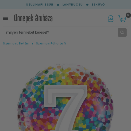
SZÜLINAPI ZSÚR
LÁNYBÚCSÚ
ESKÜVŐ
0
Számos, Betűs
Számos Fólia Lufi