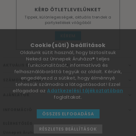
KÉRD ÖTLETLEVELÜNKET
Tippek, különlegességek, aktuális trendek a
partykellékek világából
KÉREM
Cookie(süti) beállítások
Oldalunk sütit használ, hogy biztosítsuk
Neked az Ünnepek Áruháza® teljes
funkcionalitását, informatívvá és
AKTUÁLIS ÜNNEPEK, ALKALMAK
felhasználóbaráttá tegyük az oldalt. Kérünk,
engedélyezd a sütiket, hogy élménnyé
SZÁMOS SZÜLINAP
tehessük számodra a látogatásodat! Ezzel
elfogadod az
Adatkezelési tájékoztatóban
AJÁNLATOK
foglaltakat.
INFORMÁCIÓ
ÖSSZES ELFOGADÁSA
ELÉRHETŐSÉG
RÉSZLETES BEÁLLÍTÁSOK
Ünnepek Áruháza