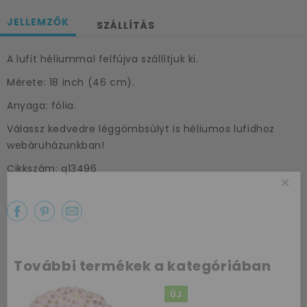
JELLEMZŐK
SZÁLLÍTÁS
A lufit héliummal felfújva szállítjuk ki.
Mérete: 18 inch (46 cm).
Anyaga: fólia.
Válassz kedvedre léggömbsúlyt is héliumos lufidhoz
webáruházunkban!
Cikkszám: q13496
×
További termékek a kategóriában
Az első
ÚJ
vásárlásodhoz