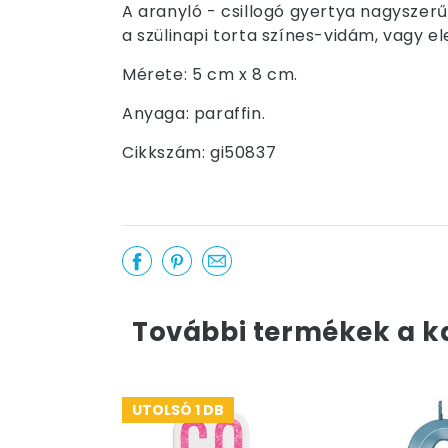
A aranyló - csillogó gyertya nagyszer
a szülinapi torta színes-vidám, vagy e
Mérete: 5 cm x 8 cm.
Anyaga: paraffin.
Cikkszám: gi50837
További termékek a k
UTOLSÓ 1 DB