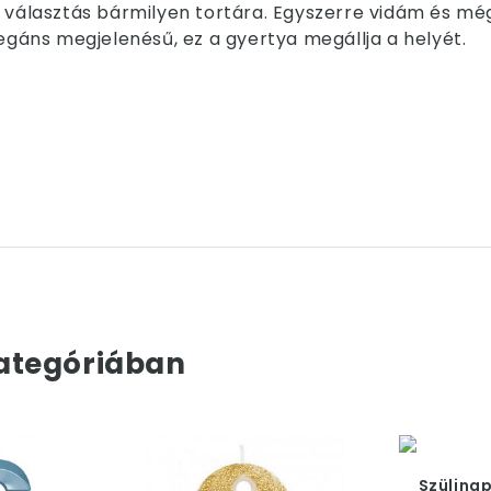
ű választás bármilyen tortára. Egyszerre vidám és mé
legáns megjelenésű, ez a gyertya megállja a helyét.
ategóriában
Szülinap