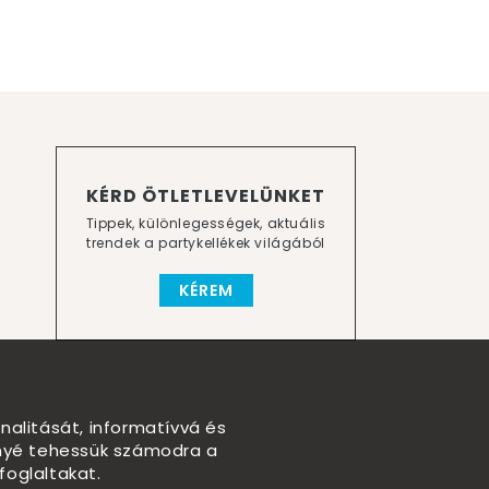
KÉRD ÖTLETLEVELÜNKET
Tippek, különlegességek, aktuális
trendek a partykellékek világából
KÉREM
nalitását, informatívvá és
nnyé tehessük számodra a
foglaltakat.