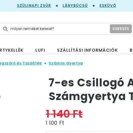
SZÜLINAPI ZSÚR
LÁNYBÚCSÚ
ESKÜVŐ
KERESÉS
RTYKELLÉK
LUFI
SZÁLLÍTÁSI INFORMÁCIÓK
B
agszóró és Tüzijáték
Számos Gyertya
7-es Csillogó 
Számgyertya T
1 140 Ft
1 100 Ft