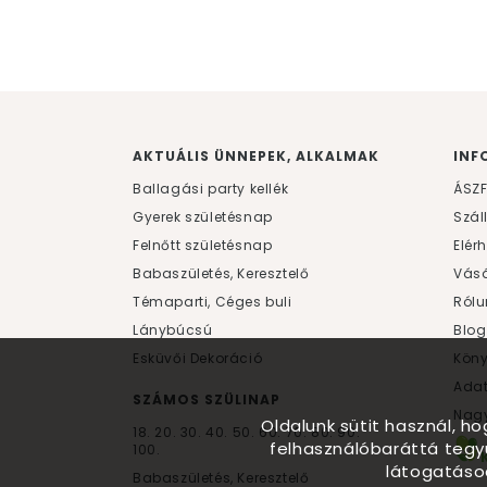
AKTUÁLIS ÜNNEPEK, ALKALMAK
INF
Ballagási party kellék
ÁSZ
Gyerek születésnap
Szál
Felnőtt születésnap
Elér
Babaszületés, Keresztelő
Vásá
Témaparti, Céges buli
Rólu
Lánybúcsú
Blog
Esküvői Dekoráció
Kön
Ada
SZÁMOS SZÜLINAP
Nagy
Oldalunk sütit használ, h
18.
20.
30.
40.
50.
60.
70.
80.
90.
felhasználóbaráttá tegy
100.
látogatáso
Babaszületés, Keresztelő