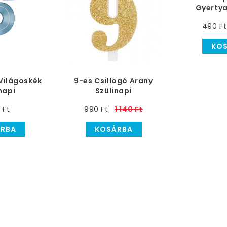
Gyertya
490 Ft
KO
Világoskék
9-es Csillogó Arany
napi
Szülinapi
ertya
Számgyertya Tartóval
0 Ft
990 Ft
1 140 Ft
RBA
KOSÁRBA