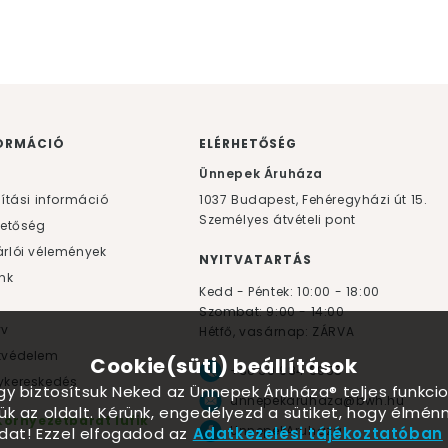
ORMÁCIÓ
ELÉRHETŐSÉG
F
Ünnepek Áruháza
lítási információ
1037
Budapest,
Fehéregyházi út 15.
Személyes átvételi pont
hetőség
rlói vélemények
NYITVATARTÁS
nk
Kedd - Péntek: 10:00 - 18:00
Szombat: 9:00 - 14:00
yv
Hétfő, vasárnap: ZÁRVA
tvédelem
Cookie(süti) beállítások
+36 30 984 6955
kereskedés
ogy biztosítsuk Neked az Ünnepek Áruháza® teljes funkcio
unnepekaruhaza@bwh.hu
ük az oldalt. Kérünk, engedélyezd a sütiket, hogy élmé
Környezetbarát lufik
UnnepekAruhaza
dat! Ezzel elfogadod az
Adatkezelési tájékoztatóban