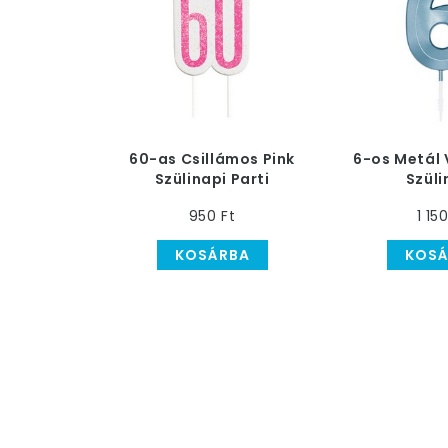
60-as Csillámos Pink
6-os Metál 
Szülinapi Parti
Szüli
Számgyertya
Számgy
950 Ft
1 15
KOSÁRBA
KOSÁ