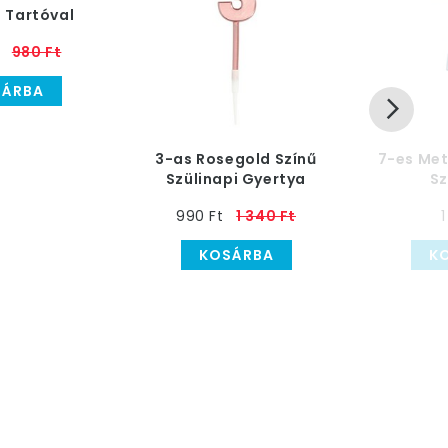
 Tartóval
980 Ft
SÁRBA
3-as Rosegold Színű
7-es Met
Szülinapi Gyertya
Sz
Szá
990 Ft
1 340 Ft
1
KOSÁRBA
K