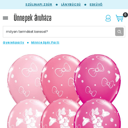
SZÜLINAPI ZSÚR
LÁNYBÚCSÚ
ESKÜVŐ
0
Gyerekparty
Minnie Egér Parti