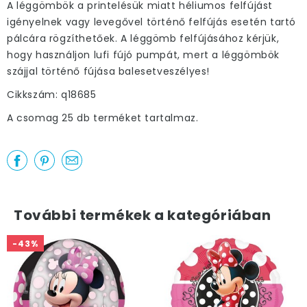
A léggömbök a printelésük miatt héliumos felfújást
igényelnek vagy levegővel történő felfújás esetén tartó
pálcára rögzíthetőek. A léggömb felfújásához kérjük,
hogy használjon lufi fújó pumpát, mert a léggömbök
szájjal történő fújása balesetveszélyes!
Cikkszám: q18685
A csomag 25 db terméket tartalmaz.
További termékek a kategóriában
-43%