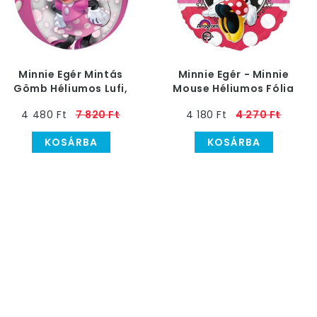
Minnie Egér Mintás
Minnie Egér - Minnie
Gömb Héliumos Lufi,
Mouse Héliumos Fólia
40 cm
Lufi
4 480 Ft
7 820 Ft
4 180 Ft
4 270 Ft
KOSÁRBA
KOSÁRBA