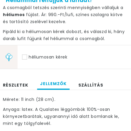
Héliummal felfújjuk a lufidat?
A csomagból tetszés szerinti mennyiségben vállaljuk a
héliumos
fújást. Ár: 990.-Ft/lufi, színes szalagra kötve
és tartósító zselével kezelve.
Pipáld ki a héliumosan kérek dobozt, és válaszd ki, hány
darab lufit fújjunk fel héliummal a csomagból.
héliumosan kérek
JELLEMZŐK
RÉSZLETEK
SZÁLLÍTÁS
Mérete: 11 inch (28 cm).
Anyaga: latex. A Qualatex léggömbök 100%-osan
környezetbarátak, ugyanannyi idő alatt bomlanak le,
mint egy tölgyfalevél.