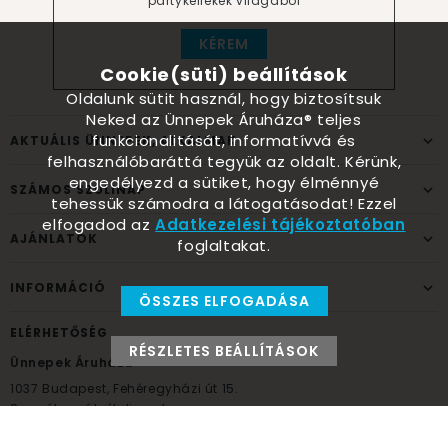
partykellékek világából
KÉREM
Cookie(süti) beállítások
Oldalunk sütit használ, hogy biztosítsuk
Neked az Ünnepek Áruháza® teljes
funkcionalitását, informatívvá és
AKTUÁLIS ÜNNEPEK, ALKALMAK
felhasználóbaráttá tegyük az oldalt. Kérünk,
engedélyezd a sütiket, hogy élménnyé
SZÁMOS SZÜLINAP
tehessük számodra a látogatásodat! Ezzel
elfogadod az
Adatkezelési tájékoztatóban
AJÁNLATOK
foglaltakat.
INFORMÁCIÓ
ÖSSZES ELFOGADÁSA
ELÉRHETŐSÉG
RÉSZLETES BEÁLLÍTÁSOK
Ünnepek Áruháza
1037
Budapest,
Fehéregyházi út 15.
Személyes átvételi pont