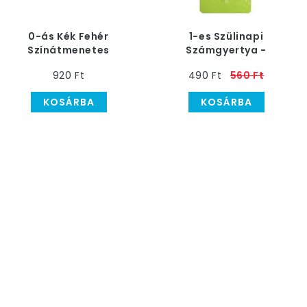
0-ás Kék Fehér
1-es Szülinapi
Színátmenetes
Számgyertya -
Szülinapi
Csíkos-Pöttyös
920 Ft
490 Ft
560 Ft
Számgyertya
KOSÁRBA
KOSÁRBA