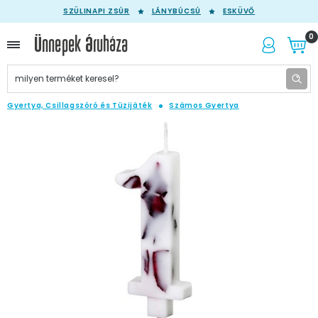
SZÜLINAPI ZSÚR
LÁNYBÚCSÚ
ESKÜVŐ
0
Gyertya, Csillagszóró és Tüzijáték
Számos Gyertya