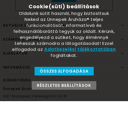
Cookie(süti) beállítások
Oldalunk sütit használ, hogy biztosítsuk
Neked az Ünnepek Áruháza® teljes
funkcionalitását, informatívvá és
AKTUÁLIS ÜNNEPEK, ALKALMAK
felhasználóbaráttá tegyük az oldalt. Kérünk,
engedélyezd a sütiket, hogy élménnyé
SZÁMOS SZÜLINAP
tehessük számodra a látogatásodat! Ezzel
elfogadod az
Adatkezelési tájékoztatóban
AJÁNLATOK
foglaltakat.
INFORMÁCIÓ
ÖSSZES ELFOGADÁSA
ELÉRHETŐSÉG
RÉSZLETES BEÁLLÍTÁSOK
Ünnepek Áruháza
1037
Budapest,
Fehéregyházi út 15.
Személyes átvételi pont
NYITVATARTÁS
Kedd - Péntek: 10:00 - 18:00